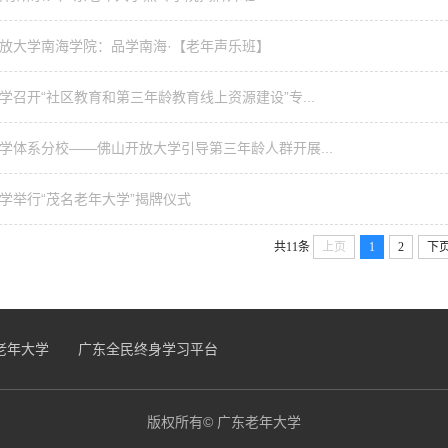
放大学南海学院：品学南海·【老年声乐班】
学召开“社区教育和第三年龄教育线上资源建设”专...
学体系分校——佛山开放大学引导第三年龄人群开展...
学举行“茂名老年大学”揭牌仪式
共11条
上页
1
2
下
老年大学
广东全民终身学习平台
版权所有© 广东老年大学