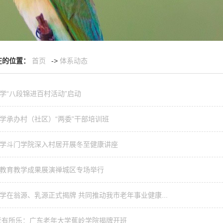
在的位置：
首页
->
体系动态
学“八段锦进百村活动”启动
学承办村（社区）“两委”干部培训班
学斗门学院深入村居开展冬至健康讲座
教育教学成果展演禅城区专场举行
学在翁源、乳源正式揭牌 共同推动我市老年事业健康...
老有所乐：广东老年大学蕉岭学院揭牌开班