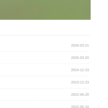
2026-03-21
2026-03-20
2024-12-23
2023-12-23
2022-06-20
2022-05-10