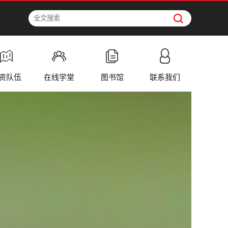
资队伍
在线学堂
图书馆
联系我们