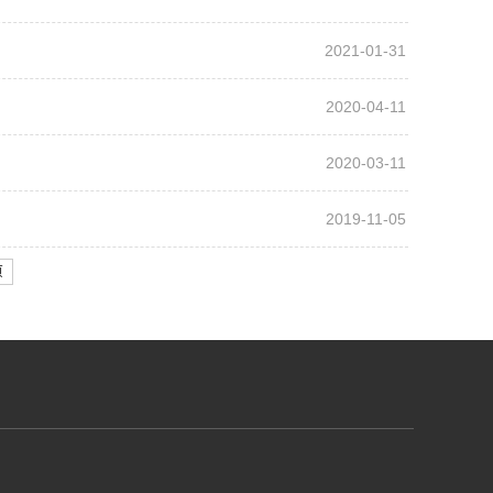
2021-01-31
2020-04-11
2020-03-11
2019-11-05
页