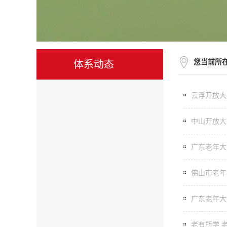
您当前所
体系动态
云浮开放大
中山开放大
广东老年大
佛山市老年
广东老年大
老有所学 